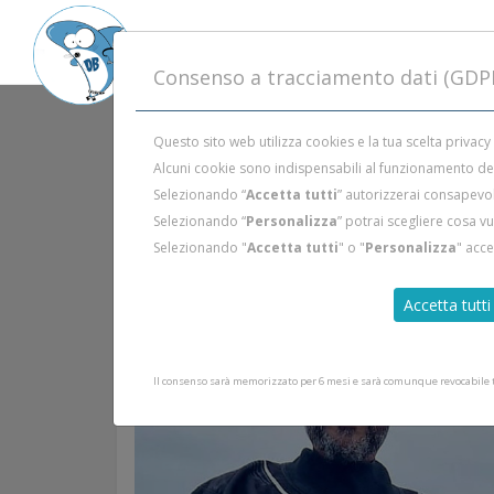
Consenso a tracciamento dati (GDP
Questo sito web utilizza cookies e la tua scelta privacy
Alcuni cookie sono indispensabili al funzionamento del 
Selezionando “
Accetta tutti
” autorizzerai consapevol
Selezionando “
Personalizza
” potrai scegliere cosa v
Selezionando "
Accetta tutti
" o "
Personalizza
" acc
Accetta tutti
Il consenso sarà memorizzato per 6 mesi e sarà comunque revocabile tr