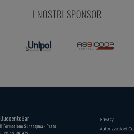
I NOSTRI SPONSOR
. DuecentoBar
Privacy
di Formazione Subacquea - Prato
Autorizzazioni Co
.F. 02543600973