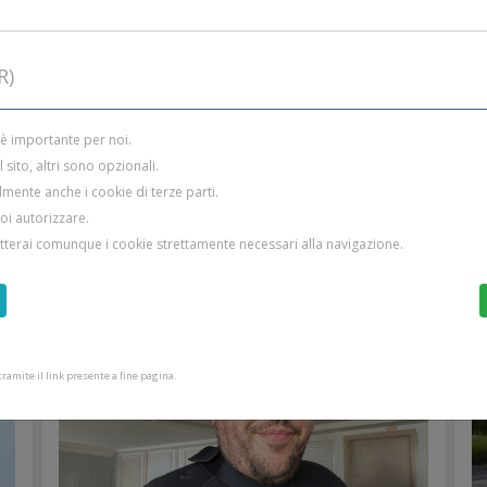
R)
 è importante per noi.
sito, altri sono opzionali.
ISTRUTTORI SCUOLA SUB
mente anche i cookie di terze parti.
uoi autorizzare.
etterai comunque i cookie strettamente necessari alla navigazione.
amite il link presente a fine pagina.