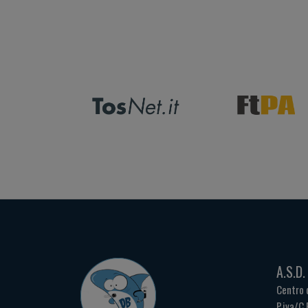
A.S.D
Centro 
P.iva/C