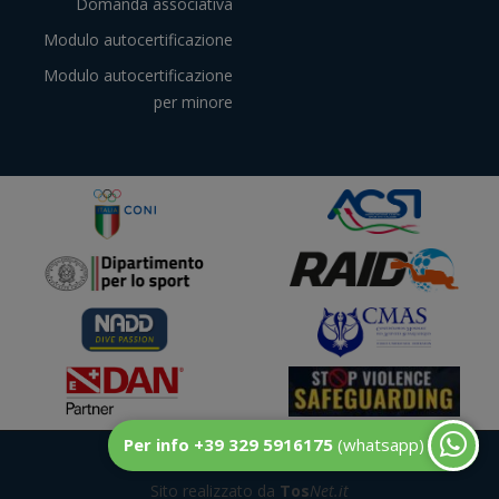
Domanda associativa
Modulo autocertificazione
Modulo autocertificazione
per minore
Per info +39 329 5916175
(whatsapp)
© DuecentoBar
Sito realizzato da
Tos
Net.it