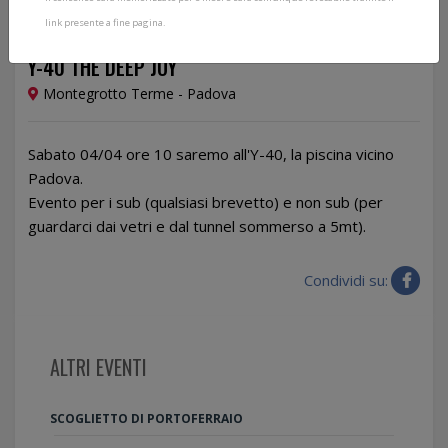
link presente a fine pagina.
04/04/2026
Y-40 THE DEEP JOY
Montegrotto Terme - Padova
Sabato 04/04 ore 10 saremo all'Y-40, la piscina vicino
Padova.
Evento per i sub (qualsiasi brevetto) e non sub (per
guardarci dai vetri e dal tunnel sommerso a 5mt).
Condividi su:
ALTRI EVENTI
SCOGLIETTO DI PORTOFERRAIO