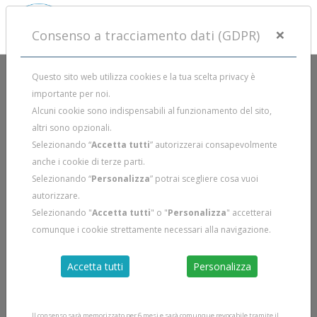
×
Consenso a tracciamento dati (GDPR)
Questo sito web utilizza cookies e la tua scelta privacy è
importante per noi.
Alcuni cookie sono indispensabili al funzionamento del sito,
altri sono opzionali.
Selezionando “
Accetta tutti
” autorizzerai consapevolmente
anche i cookie di terze parti.
Selezionando “
Personalizza
” potrai scegliere cosa vuoi
autorizzare.
Selezionando "
Accetta tutti
" o "
Personalizza
" accetterai
comunque i cookie strettamente necessari alla navigazione.
Accetta tutti
Personalizza
Il consenso sarà memorizzato per 6 mesi e sarà comunque revocabile tramite il