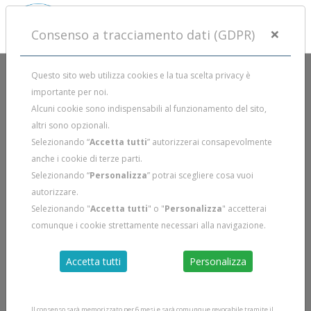
×
Consenso a tracciamento dati (GDPR)
Questo sito web utilizza cookies e la tua scelta privacy è
importante per noi.
Alcuni cookie sono indispensabili al funzionamento del sito,
altri sono opzionali.
Selezionando “
Accetta tutti
” autorizzerai consapevolmente
anche i cookie di terze parti.
Selezionando “
Personalizza
” potrai scegliere cosa vuoi
autorizzare.
Selezionando "
Accetta tutti
" o "
Personalizza
" accetterai
comunque i cookie strettamente necessari alla navigazione.
Accetta tutti
Personalizza
Il consenso sarà memorizzato per 6 mesi e sarà comunque revocabile tramite il