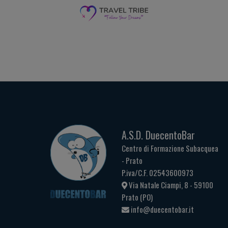
A.S.D. DuecentoBar
Centro di Formazione Subacquea
- Prato
P.iva/C.F. 02543600973
Via Natale Ciampi, 8 - 59100
Prato (PO)
info@duecentobar.it