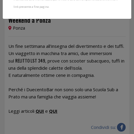
link presente a fine pagina.
Dal 30/07/2021 al 01/08/2021
Weekend a Ponza
Ponza
Un fine settimana all'insegna del divertimento e dei tuffi.
Un viaggetto in macchina tra amici, due immersioni
RELITTO LST 349
sul
, prove con scooter subacqueo, tuffi in
una della splendide calette dell'isola.
E naturalmente ottime cene in compagnia.
Perché i DuecentoBar non sono solo una Scuola Sub a
Prato ma una famiglia che viaggia assieme!
Leggi articoli
QUI
e
QUI
Condividi su: