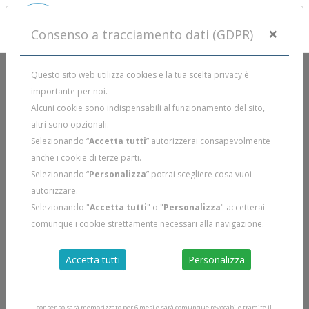
×
Consenso a tracciamento dati (GDPR)
Questo sito web utilizza cookies e la tua scelta privacy è
importante per noi.
Alcuni cookie sono indispensabili al funzionamento del sito,
altri sono opzionali.
Selezionando “
Accetta tutti
” autorizzerai consapevolmente
anche i cookie di terze parti.
Selezionando “
Personalizza
” potrai scegliere cosa vuoi
autorizzare.
Selezionando "
Accetta tutti
" o "
Personalizza
" accetterai
comunque i cookie strettamente necessari alla navigazione.
Accetta tutti
Personalizza
Il consenso sarà memorizzato per 6 mesi e sarà comunque revocabile tramite il