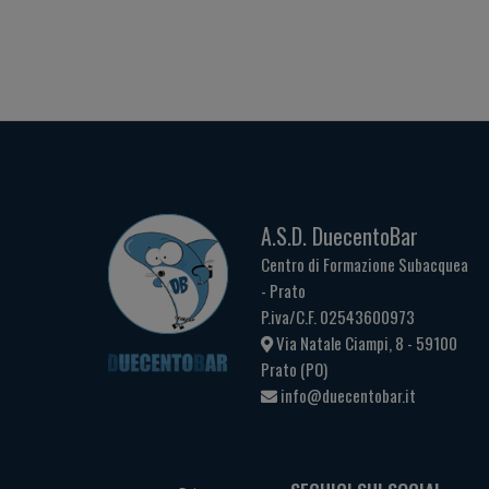
A.S.D. DuecentoBar
Centro di Formazione Subacquea
- Prato
P.iva/C.F. 02543600973
Via Natale Ciampi, 8 - 59100
Prato (PO)
info@duecentobar.it