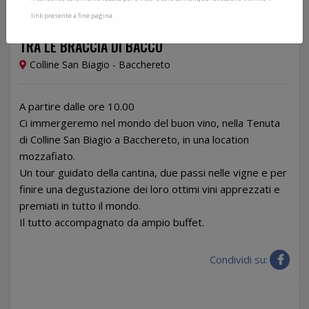
link presente a fine pagina.
04/05/2024
TRA LE BRACCIA DI BACCO
Colline San Biagio - Bacchereto
A partire dalle ore 10.00
Ci immergeremo nel mondo del buon vino, nella Tenuta
di Colline San Biagio a Bacchereto, in una location
mozzafiato.
Un tour guidato della cantina, due passi nelle vigne e per
finire una degustazione dei loro ottimi vini apprezzati e
premiati in tutto il mondo.
Il tutto accompagnato da ampio buffet.
Condividi su: