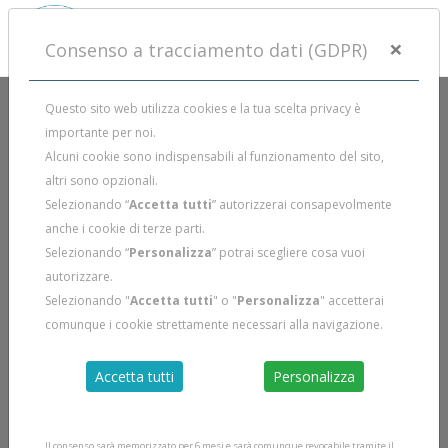
×
Consenso a tracciamento dati (GDPR)
Questo sito web utilizza cookies e la tua scelta privacy è
importante per noi.
Alcuni cookie sono indispensabili al funzionamento del sito,
altri sono opzionali.
Selezionando “
Accetta tutti
” autorizzerai consapevolmente
anche i cookie di terze parti.
Selezionando “
Personalizza
” potrai scegliere cosa vuoi
autorizzare.
Selezionando "
Accetta tutti
" o "
Personalizza
" accetterai
comunque i cookie strettamente necessari alla navigazione.
Accetta tutti
Personalizza
Il consenso sarà memorizzato per 6 mesi e sarà comunque revocabile tramite il