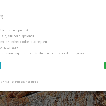
R)
 è importante per noi.
sito, altri sono opzionali.
mente anche i cookie di terze parti.
uoi autorizzare.
etterai comunque i cookie strettamente necessari alla navigazione.
amite il link presente a fine pagina.