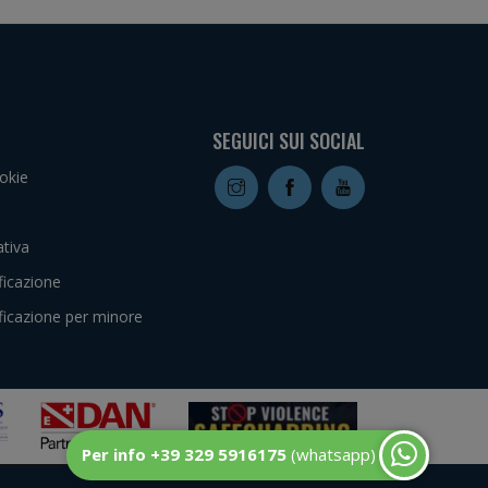
SEGUICI SUI SOCIAL
okie
tiva
ficazione
ficazione per minore
Per info +39 329 5916175
(whatsapp)