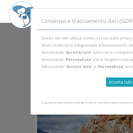
Consenso a tracciamento dati (GDP
Questo sito web utilizza cookies e la tua scelta privacy
Alcuni cookie sono indispensabili al funzionamento del 
Selezionando “
Accetta tutti
” autorizzerai consapevol
Selezionando “
Personalizza
” potrai scegliere cosa v
Selezionando "
Accetta tutti
" o "
Personalizza
" acc
Accetta tutti
Il consenso sarà memorizzato per 6 mesi e sarà comunque revocabile tr