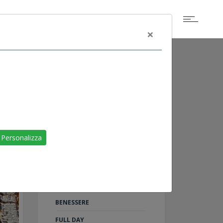
×
ALTRI EVENTI
SCOGLIETTO DI
Personalizza
PORTOFERRAIO
LIVORNO
RAID ON SHARM
TU AL 100%: 5 PASSI PER IL
BENESSERE
FULL DAY