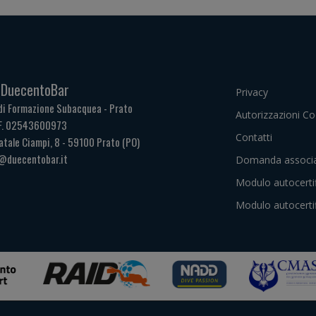
. DuecentoBar
Privacy
di Formazione Subacquea - Prato
Autorizzazioni Co
.F. 02543600973
Contatti
atale Ciampi, 8 - 59100 Prato (PO)
@duecentobar.it
Domanda associa
Modulo autocerti
Modulo autocerti