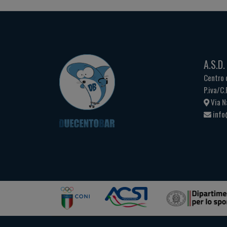
A.S.D
Centro 
P.iva/C
Via N
info