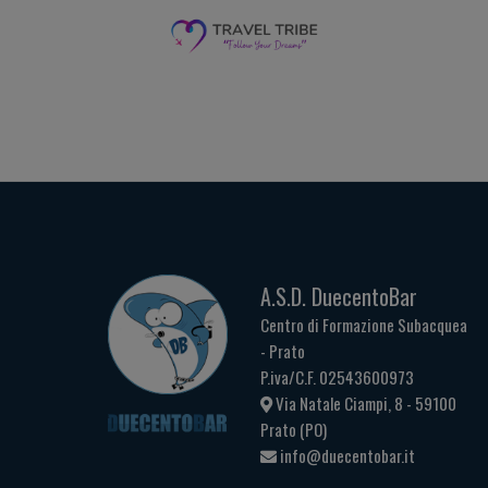
A.S.D. DuecentoBar
Centro di Formazione Subacquea
- Prato
P.iva/C.F. 02543600973
Via Natale Ciampi, 8 - 59100
Prato (PO)
info@duecentobar.it