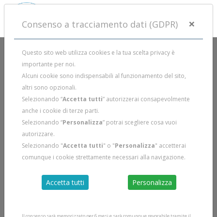
×
Consenso a tracciamento dati (GDPR)
Questo sito web utilizza cookies e la tua scelta privacy è
importante per noi.
Alcuni cookie sono indispensabili al funzionamento del sito,
altri sono opzionali.
Selezionando “
Accetta tutti
” autorizzerai consapevolmente
anche i cookie di terze parti.
Selezionando “
Personalizza
” potrai scegliere cosa vuoi
autorizzare.
Selezionando "
Accetta tutti
" o "
Personalizza
" accetterai
comunque i cookie strettamente necessari alla navigazione.
Accetta tutti
Personalizza
Il consenso sarà memorizzato per 6 mesi e sarà comunque revocabile tramite il