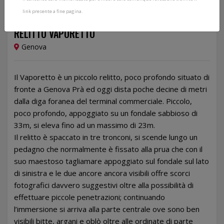
link presente a fine pagina.
28/02/2026
RELITTO VAPORETTO
Genova
Il Vaporetto è un piccolo relitto, poco profondo situato di
fronte a Genova Prà ed oggi dista poche decine di metri
dalla diga foranea del terminal commerciale. Piccolo,
poco profondo, appoggiato su un fondale sabbioso di
33m, si eleva fino ad un massimo di 23m.
Il relitto è spaccato in tre tronconi, si scende lungo un
pedagno che normalmente è fissato alla prua che con il
suo maestoso tagliamare appoggiato sul fondale sul lato
di sinistra e le due ancore ancora visibili offre scorci
fotografici davvero suggestivi oltre alla possibilità di
effettuare piccole penetrazioni; continuando
l’immersione si arriva alla parte centrale ove sono ben
visibili bitte, argani e oblò oltre alle ordinate di parte