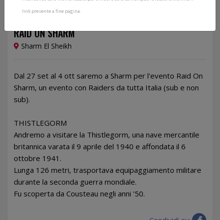
link presente a fine pagina.
Dal 27/09/2026 al 04/10/2026
RAID ON SHARM
Sharm El Sheikh
Dal 27 set al 4 ott saremo a Sharm per l'evento Raid On
Sharm, un evento con Raiders da tutta Italia (sub e non
sub).
THISTLEGORM
Andremo a visitare la Thistlegorm, una nave mercantile
britannica varata il 9 aprile del 1940 e affondata il 6
ottobre 1941.
Lunga 126 metri, trasportava equipaggiamento militare
durante la seconda guerra mondiale.
Fu scoperta da Cousteau negli anni '50.
Condividi su: