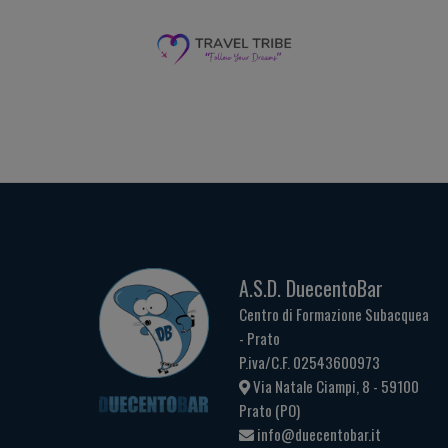
A.S.D. DuecentoBar
Centro di Formazione Subacquea
- Prato
P.iva/C.F. 02543600973
Via Natale Ciampi, 8 - 59100
Prato (PO)
info@duecentobar.it