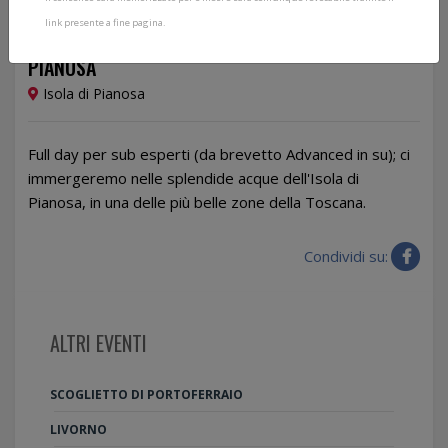
link presente a fine pagina.
12/10/2024
PIANOSA
Isola di Pianosa
Full day per sub esperti (da brevetto Advanced in su); ci
immergeremo nelle splendide acque dell'Isola di
Pianosa, in una delle più belle zone della Toscana.
Condividi su:
ALTRI EVENTI
SCOGLIETTO DI PORTOFERRAIO
LIVORNO