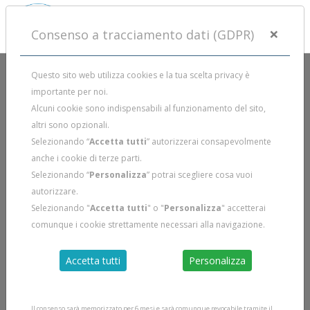
×
Consenso a tracciamento dati (GDPR)
Questo sito web utilizza cookies e la tua scelta privacy è
importante per noi.
Alcuni cookie sono indispensabili al funzionamento del sito,
altri sono opzionali.
Selezionando “
Accetta tutti
” autorizzerai consapevolmente
anche i cookie di terze parti.
Selezionando “
Personalizza
” potrai scegliere cosa vuoi
autorizzare.
Selezionando "
Accetta tutti
" o "
Personalizza
" accetterai
comunque i cookie strettamente necessari alla navigazione.
Accetta tutti
Personalizza
Il consenso sarà memorizzato per 6 mesi e sarà comunque revocabile tramite il