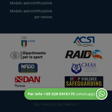
Modulo autocertificazione
Modulo autocertificazione
per minore
Per info +39 329 5916175
(whatsapp)
© DuecentoBar
Sito realizzato da
Tos
Net.it