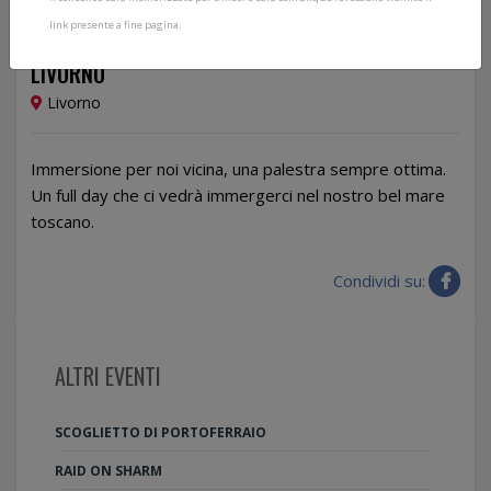
link presente a fine pagina.
21/06/2026
LIVORNO
Livorno
Immersione per noi vicina, una palestra sempre ottima.
Un full day che ci vedrà immergerci nel nostro bel mare
toscano.
Condividi su:
ALTRI EVENTI
SCOGLIETTO DI PORTOFERRAIO
RAID ON SHARM