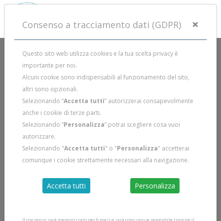
×
Consenso a tracciamento dati (GDPR)
Questo sito web utilizza cookies e la tua scelta privacy è
importante per noi.
Alcuni cookie sono indispensabili al funzionamento del sito,
altri sono opzionali.
Selezionando “
Accetta tutti
” autorizzerai consapevolmente
anche i cookie di terze parti.
Selezionando “
Personalizza
” potrai scegliere cosa vuoi
autorizzare.
Selezionando "
Accetta tutti
" o "
Personalizza
" accetterai
comunque i cookie strettamente necessari alla navigazione.
Accetta tutti
Personalizza
Il consenso sarà memorizzato per 6 mesi e sarà comunque revocabile tramite il