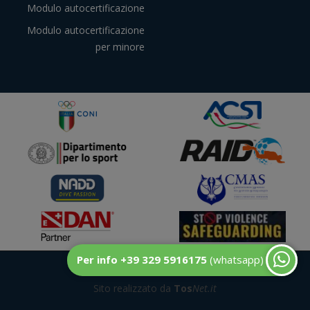
Modulo autocertificazione
Modulo autocertificazione
per minore
Per info +39 329 5916175
(whatsapp)
© DuecentoBar
Sito realizzato da
Tos
Net.it