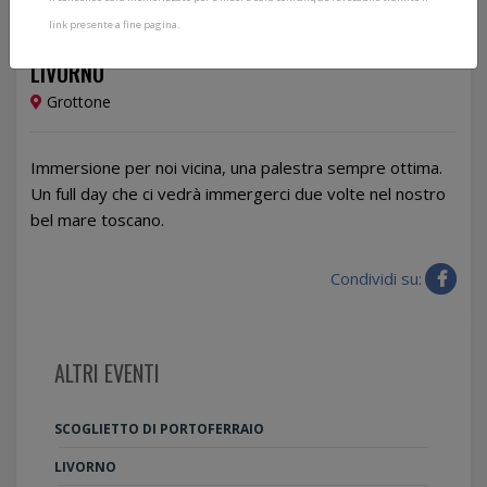
link presente a fine pagina.
06/08/2024
LIVORNO
Grottone
Immersione per noi vicina, una palestra sempre ottima.
Un full day che ci vedrà immergerci due volte nel nostro
bel mare toscano.
Condividi su:
ALTRI EVENTI
SCOGLIETTO DI PORTOFERRAIO
LIVORNO