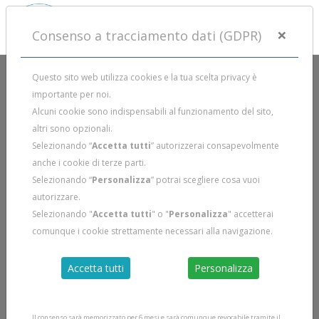
×
Consenso a tracciamento dati (GDPR)
Questo sito web utilizza cookies e la tua scelta privacy è
importante per noi.
Alcuni cookie sono indispensabili al funzionamento del sito,
altri sono opzionali.
Selezionando “
Accetta tutti
” autorizzerai consapevolmente
anche i cookie di terze parti.
Selezionando “
Personalizza
” potrai scegliere cosa vuoi
autorizzare.
Selezionando "
Accetta tutti
" o "
Personalizza
" accetterai
comunque i cookie strettamente necessari alla navigazione.
Accetta tutti
Personalizza
Il consenso sarà memorizzato per 6 mesi e sarà comunque revocabile tramite il