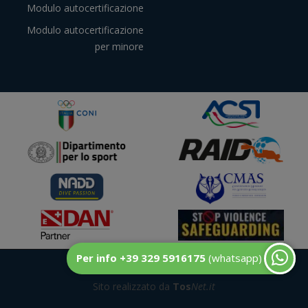
Modulo autocertificazione
Modulo autocertificazione
per minore
Per info +39 329 5916175
(whatsapp)
© DuecentoBar
Sito realizzato da
Tos
Net.it