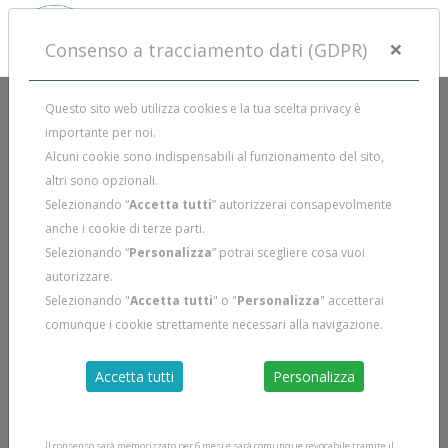
×
Consenso a tracciamento dati (GDPR)
Questo sito web utilizza cookies e la tua scelta privacy è
importante per noi.
Alcuni cookie sono indispensabili al funzionamento del sito,
altri sono opzionali.
Selezionando “
Accetta tutti
” autorizzerai consapevolmente
anche i cookie di terze parti.
Selezionando “
Personalizza
” potrai scegliere cosa vuoi
autorizzare.
Selezionando "
Accetta tutti
" o "
Personalizza
" accetterai
comunque i cookie strettamente necessari alla navigazione.
Accetta tutti
Personalizza
Il consenso sarà memorizzato per 6 mesi e sarà comunque revocabile tramite il