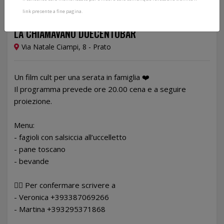
link presente a fine pagina.
19/11/2025
LA CHIAMAVANO DUECENTOBAR
Via Natale Ciampi, 8 - Prato
Un film cult per una serata in famiglia ❤️
Il programma prevede ore 20.00 cena e a seguire
proiezione.
Menu:
- fagioli con salsiccia all’uccelletto
- pane toscano
- bevande
👉🏻 Per confermare scrivere a
- Veronica +393387069266
- Martina +393295371868