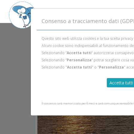
Consenso a tracciamento dati (GDP
Questo sito web utilizza cookies e la tua scelta privacy
Alcuni cookie sono indispensabili al funzionamento del 
Selezionando “
Accetta tutti
” autorizzerai consapevol
Selezionando “
Personalizza
” potrai scegliere cosa v
Selezionando "
Accetta tutti
" o "
Personalizza
" acc
Accetta tutti
Il consenso sarà memorizzato per 6 mesi e sarà comunque revocabile tr