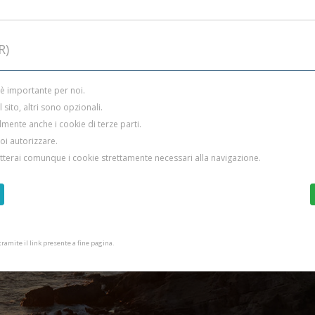
R)
 è importante per noi.
sito, altri sono opzionali.
mente anche i cookie di terze parti.
uoi autorizzare.
etterai comunque i cookie strettamente necessari alla navigazione.
amite il link presente a fine pagina.