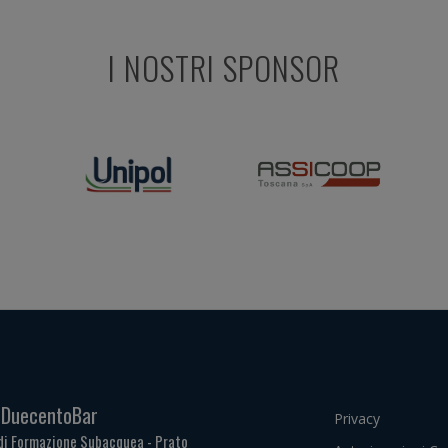
I NOSTRI SPONSOR
. DuecentoBar
Privacy
di Formazione Subacquea - Prato