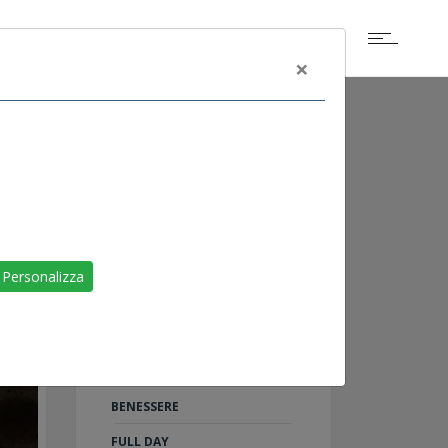
×
ALTRI EVENTI
SCOGLIETTO DI
Personalizza
PORTOFERRAIO
LIVORNO
RAID ON SHARM
TU AL 100%: 5 PASSI PER IL
BENESSERE
FULL DAY