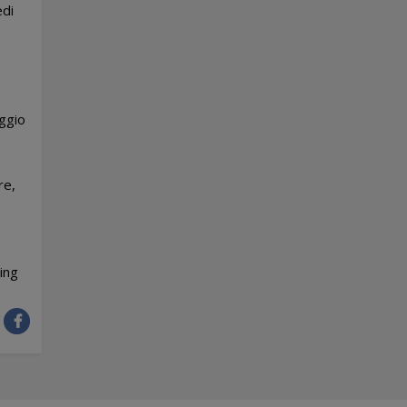
edi
aggio
re,
ing
: