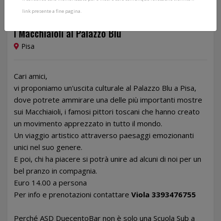
link presente a fine pagina.
Dal 18/02/2023 al 18/02/2023
I Macchiaioli al Palazzo Blu
Pisa
Cari amici,
vi proponiamo un'uscita culturale al Palazzo Blu a Pisa,
dove potrete ammirare una delle più importanti mostre
sui Macchiaioli, i famosi pittori toscani che hanno creato
un movimento apprezzato in tutto il mondo.
Un viaggio artistico attraverso paesaggi emozionanti
unici nel suo genere.
E poi, chi ha piacere si potrà unire ad alcuni di noi per un
bel pranzo in compagnia.
Euro 14.00 a persona
Per info e prenotazioni contattare
Viola 3393476755
Perché ASD DuecentoBar non è solo una Scuola Sub a