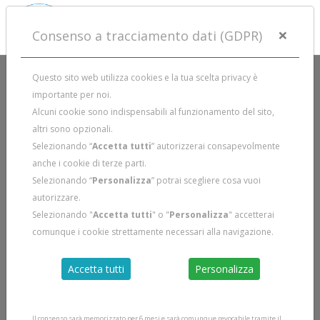
×
Consenso a tracciamento dati (GDPR)
Questo sito web utilizza cookies e la tua scelta privacy è
importante per noi.
Alcuni cookie sono indispensabili al funzionamento del sito,
altri sono opzionali.
Selezionando “
Accetta tutti
” autorizzerai consapevolmente
anche i cookie di terze parti.
Selezionando “
Personalizza
” potrai scegliere cosa vuoi
autorizzare.
Selezionando "
Accetta tutti
" o "
Personalizza
" accetterai
comunque i cookie strettamente necessari alla navigazione.
Accetta tutti
Personalizza
Il consenso sarà memorizzato per 6 mesi e sarà comunque revocabile tramite il