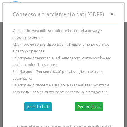
×
Consenso a tracciamento dati (GDPR)
Questo sito web utilizza cookies e la tua scelta privacy è
importante per noi.
Alcuni cookie sono indispensabili al funzionamento del sito,
altri sono opzionali.
Selezionando “
Accetta tutti
” autorizzerai consapevolmente
anche i cookie di terze parti.
Selezionando “
Personalizza
” potrai scegliere cosa vuoi
autorizzare.
Selezionando "
Accetta tutti
" o "
Personalizza
" accetterai
comunque i cookie strettamente necessari alla navigazione.
Accetta tutti
Personalizza
Il consenso sarà memorizzato per 6 mesi e sarà comunque revocabile tramite il