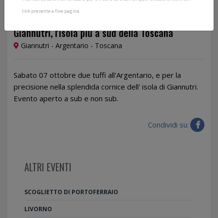
link presente a fine pagina.
07/10/2023
Giannutri, l'isola più a sud della Toscana
Giannutri - Argentario - Toscana
Sabato 07 ottobre due tuffi all'Argentario, e per la
precisione nella splendida cornice dell' isola di Giannutri.
Evento aperto a sub e non sub.
Condividi su:
ALTRI EVENTI
SCOGLIETTO DI PORTOFERRAIO
LIVORNO