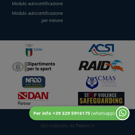
Modulo autocertificazione
Modulo autocertificazione
per minore
Per info +39 329 5916175
(whatsapp)
© DuecentoBar
Sito realizzato da
Tos
Net.it