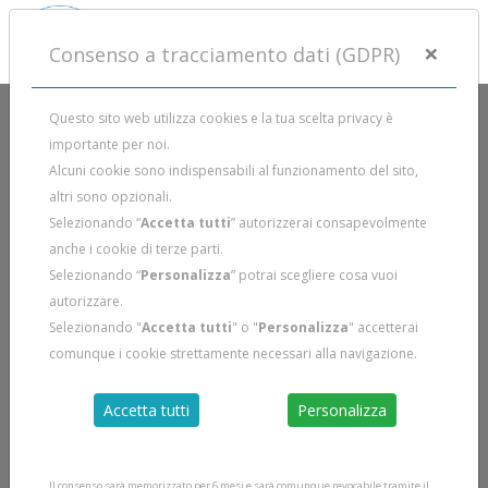
×
Consenso a tracciamento dati (GDPR)
Questo sito web utilizza cookies e la tua scelta privacy è
importante per noi.
Alcuni cookie sono indispensabili al funzionamento del sito,
altri sono opzionali.
Selezionando “
Accetta tutti
” autorizzerai consapevolmente
anche i cookie di terze parti.
Selezionando “
Personalizza
” potrai scegliere cosa vuoi
autorizzare.
Selezionando "
Accetta tutti
" o "
Personalizza
" accetterai
comunque i cookie strettamente necessari alla navigazione.
Accetta tutti
Personalizza
Il consenso sarà memorizzato per 6 mesi e sarà comunque revocabile tramite il