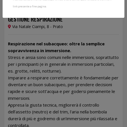
link presente a fine pagina.
28/05/2025
GESTIONE RESPIRAZIONE
Via Natale Ciampi, 8 - Prato
Respirazione nel subacqueo: oltre la semplice
sopravvivenza in immersione.
Stress e ansia sono comuni nelle immersioni, soprattutto
per i principianti (e in generale in immersioni particolari,
es. grotte, relitti, notturne).
Imparare a respirare correttamente è fondamentale per
diventare un buon subacqueo, per prendere decisioni
rapide e sicure sott’acqua e per godersi pienamente le
immersioni.
Appresa la giusta tecnica, migliorerà il controllo
dell’assetto (neutro) e del trim, l'aria nella bombola
durerà di più e godremo di un’immersione più rilassata e
controllata.