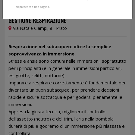
link presente a fine pagina.
08/01/2025
GESTIONE RESPIRAZIONE
Via Natale Ciampi, 8 - Prato
Respirazione nel subacqueo: oltre la semplice
sopravvivenza in immersione.
Stress e ansia sono comuni nelle immersioni, soprattutto
per i principianti (e in generale in immersioni particolari,
es. grotte, relitti, notturne).
Imparare a respirare correttamente è fondamentale per
diventare un buon subacqueo, per prendere decisioni
rapide e sicure sott’acqua e per godersi pienamente le
immersioni.
Appresa la giusta tecnica, migliorerà il controllo
dell’assetto (neutro) e del trim, l'aria nella bombola
durerà di più e godremo di un’immersione più rilassata e
controllata.