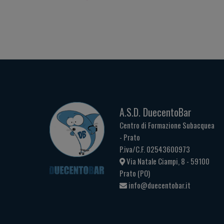
A.S.D. DuecentoBar
Centro di Formazione Subacquea
- Prato
P.iva/C.F. 02543600973
Via Natale Ciampi, 8 - 59100
Prato (PO)
info@duecentobar.it