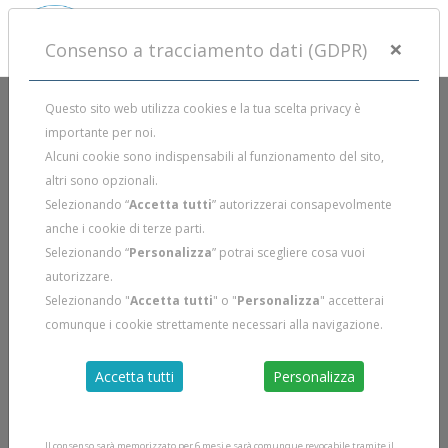
×
Consenso a tracciamento dati (GDPR)
Questo sito web utilizza cookies e la tua scelta privacy è
importante per noi.
Alcuni cookie sono indispensabili al funzionamento del sito,
altri sono opzionali.
Selezionando “
Accetta tutti
” autorizzerai consapevolmente
anche i cookie di terze parti.
Selezionando “
Personalizza
” potrai scegliere cosa vuoi
autorizzare.
Selezionando "
Accetta tutti
" o "
Personalizza
" accetterai
comunque i cookie strettamente necessari alla navigazione.
Accetta tutti
Personalizza
Il consenso sarà memorizzato per 6 mesi e sarà comunque revocabile tramite il