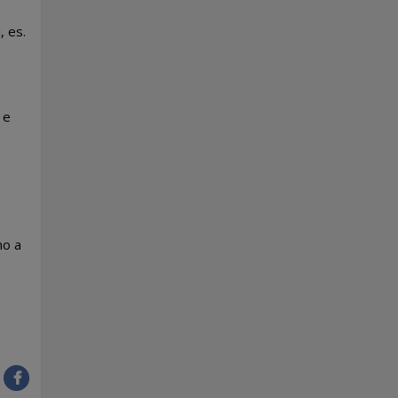
, es.
 e
mo a
: