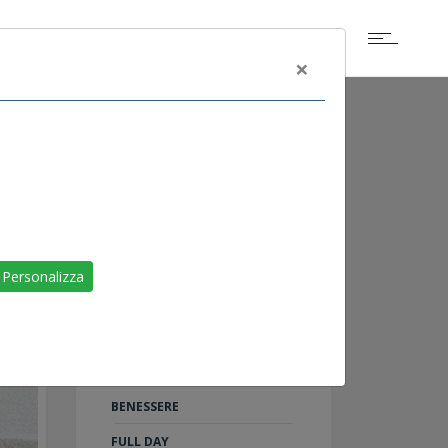
×
ALTRI EVENTI
SCOGLIETTO DI
Personalizza
PORTOFERRAIO
LIVORNO
RAID ON SHARM
TU AL 100%: 5 PASSI PER IL
BENESSERE
FULL DAY