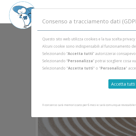
Consenso a tracciamento dati (GDP
Questo sito web utilizza cookies e la tua scelta privacy
Alcuni cookie sono indispensabili al funzionamento del 
Selezionando “
Accetta tutti
” autorizzerai consapevol
Selezionando “
Personalizza
” potrai scegliere cosa v
Selezionando "
Accetta tutti
" o "
Personalizza
" acc
Accetta tutti
Il consenso sarà memorizzato per 6 mesi e sarà comunque revocabile tr