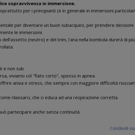
lice sopravvivenza in immersione.
rattutto per i principianti (e in generale in immersioni particolari
entale per diventare un buon subacqueo, per prendere decisioni
amente le immersioni.
o dell’assetto (neutro) e del trim, l'aria nella bombola durerà di più
ollata.
ub e non sub.
rsa, viviamo col "fiato corto", spesso in apnea.
 soffrire ansia e stress, che sempre con maggiore difficoltà riuscia
come rilassarci, che ci educa ad una respirazione corretta.
i può partecipare anche senza continuità.
Condividi su