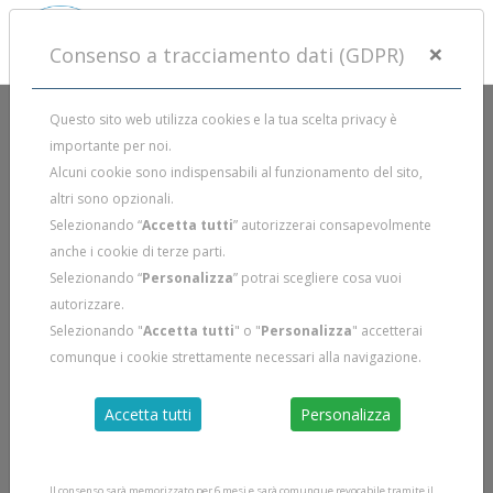
×
Consenso a tracciamento dati (GDPR)
Questo sito web utilizza cookies e la tua scelta privacy è
importante per noi.
Alcuni cookie sono indispensabili al funzionamento del sito,
altri sono opzionali.
Selezionando “
Accetta tutti
” autorizzerai consapevolmente
anche i cookie di terze parti.
Selezionando “
Personalizza
” potrai scegliere cosa vuoi
autorizzare.
Selezionando "
Accetta tutti
" o "
Personalizza
" accetterai
comunque i cookie strettamente necessari alla navigazione.
Accetta tutti
Personalizza
Il consenso sarà memorizzato per 6 mesi e sarà comunque revocabile tramite il