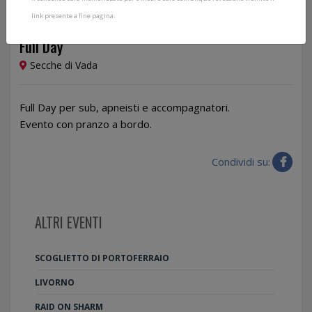
link presente a fine pagina.
25/04/2026
Full Day
Secche di Vada
Full Day per sub, apneisti e accompagnatori.
Evento con pranzo a bordo.
Condividi su:
ALTRI EVENTI
SCOGLIETTO DI PORTOFERRAIO
LIVORNO
RAID ON SHARM