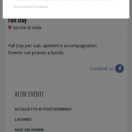
link presente a fine pagina.
19/04/2026
Full Day
Secche di Vada
Full Day per sub, apneisti e accompagnatori.
Evento con pranzo a bordo.
Condividi su:
ALTRI EVENTI
SCOGLIETTO DI PORTOFERRAIO
LIVORNO
RAID ON SHARM