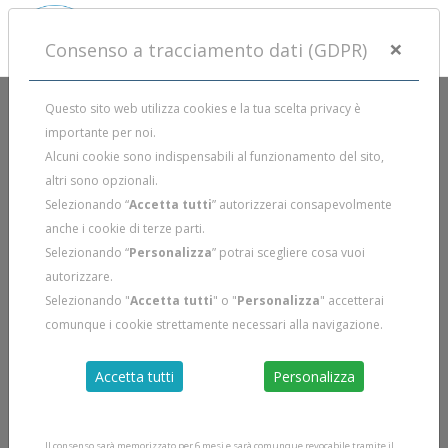
×
Consenso a tracciamento dati (GDPR)
Questo sito web utilizza cookies e la tua scelta privacy è
importante per noi.
Alcuni cookie sono indispensabili al funzionamento del sito,
altri sono opzionali.
Selezionando “
Accetta tutti
” autorizzerai consapevolmente
anche i cookie di terze parti.
Selezionando “
Personalizza
” potrai scegliere cosa vuoi
autorizzare.
Selezionando "
Accetta tutti
" o "
Personalizza
" accetterai
comunque i cookie strettamente necessari alla navigazione.
Accetta tutti
Personalizza
Il consenso sarà memorizzato per 6 mesi e sarà comunque revocabile tramite il