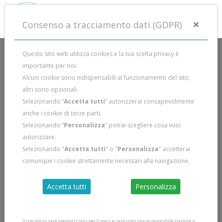
×
Consenso a tracciamento dati (GDPR)
Questo sito web utilizza cookies e la tua scelta privacy è
importante per noi.
Alcuni cookie sono indispensabili al funzionamento del sito,
altri sono opzionali.
Selezionando “
Accetta tutti
” autorizzerai consapevolmente
anche i cookie di terze parti.
Selezionando “
Personalizza
” potrai scegliere cosa vuoi
autorizzare.
Selezionando "
Accetta tutti
" o "
Personalizza
" accetterai
comunque i cookie strettamente necessari alla navigazione.
Accetta tutti
Personalizza
Il consenso sarà memorizzato per 6 mesi e sarà comunque revocabile tramite il