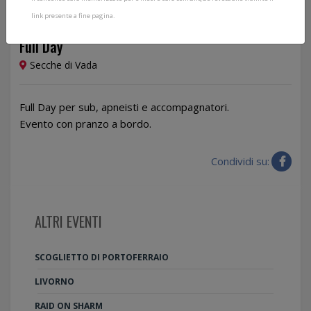
link presente a fine pagina.
25/04/2026
Full Day
Secche di Vada
Full Day per sub, apneisti e accompagnatori.
Evento con pranzo a bordo.
Condividi su:
ALTRI EVENTI
SCOGLIETTO DI PORTOFERRAIO
LIVORNO
RAID ON SHARM