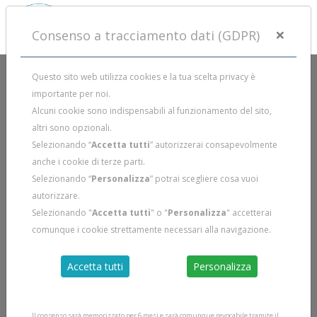
×
Consenso a tracciamento dati (GDPR)
Questo sito web utilizza cookies e la tua scelta privacy è
importante per noi.
Alcuni cookie sono indispensabili al funzionamento del sito,
altri sono opzionali.
Selezionando “
Accetta tutti
” autorizzerai consapevolmente
anche i cookie di terze parti.
Selezionando “
Personalizza
” potrai scegliere cosa vuoi
autorizzare.
Selezionando "
Accetta tutti
" o "
Personalizza
" accetterai
comunque i cookie strettamente necessari alla navigazione.
Accetta tutti
Personalizza
Il consenso sarà memorizzato per 6 mesi e sarà comunque revocabile tramite il