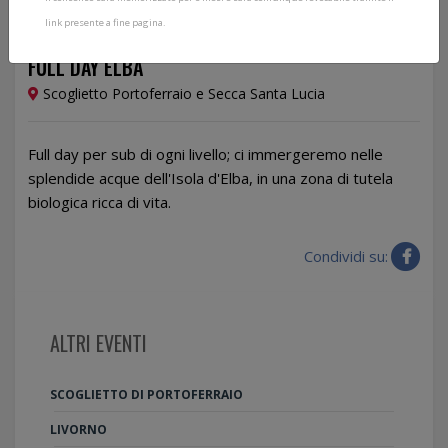
link presente a fine pagina.
16/09/2025
FULL DAY ELBA
Scoglietto Portoferraio e Secca Santa Lucia
Full day per sub di ogni livello; ci immergeremo nelle
splendide acque dell'Isola d'Elba, in una zona di tutela
biologica ricca di vita.
Condividi su:
ALTRI EVENTI
SCOGLIETTO DI PORTOFERRAIO
LIVORNO