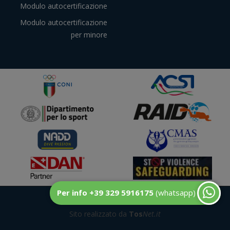
Modulo autocertificazione
Modulo autocertificazione
per minore
Per info +39 329 5916175
(whatsapp)
© DuecentoBar
Sito realizzato da
Tos
Net.it