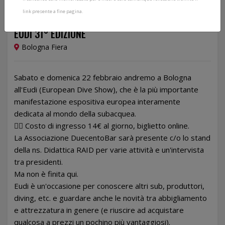
link presente a fine pagina.
22/02/2026
EUDI 31° EDIZIONE
Bologna Fiera
Sabato e domenica 22 febbraio andremo a Bologna
all'Eudi (European Dive Show), che è la più importante
manifestazione espositiva europea interamente
dedicata al mondo della subacquea.
👉🏻 Costo di ingresso 14€ al giorno, biglietto online.
La Associazione DuecentoBar sarà presente c/o lo stand
della ns. Didattica RAID per varie attività e un'intervista
tra presidenti.
Ma non è finita qui.
Eudi è un'occasione per conoscere altri sub, produttori,
diving, etc. e guardare anche le novità tra abbigliamento
e attrezzatura in genere (e riuscire ad acquistare
qualcosa a prezzi un pochino più vantaggiosi).