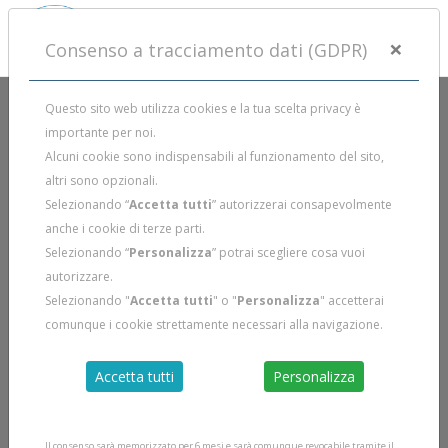
×
Consenso a tracciamento dati (GDPR)
Questo sito web utilizza cookies e la tua scelta privacy è
importante per noi.
Alcuni cookie sono indispensabili al funzionamento del sito,
altri sono opzionali.
Selezionando “
Accetta tutti
” autorizzerai consapevolmente
anche i cookie di terze parti.
Selezionando “
Personalizza
” potrai scegliere cosa vuoi
autorizzare.
Selezionando "
Accetta tutti
" o "
Personalizza
" accetterai
comunque i cookie strettamente necessari alla navigazione.
Accetta tutti
Personalizza
Il consenso sarà memorizzato per 6 mesi e sarà comunque revocabile tramite il