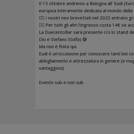
Il 15 ottobre andremo a Bologna all' Eudi (Eu
europea interamente dedicata al mondo della
👉🏻 I nostri neo brevettati nel 2023 entrano gr
👉🏻 Per tutti gli altri l'ingresso costa 14€ se a
La DuecentoBar sarà presente c/o lo stand dell
Dio e Stefano Stolfa) 😅
Ma non è finita qui.
Eudi è un'occasione per conoscere tanti bei col
abbigliamento e attrezzatura in genere (e maga
vantaggiosi).
Evento sub e non sub