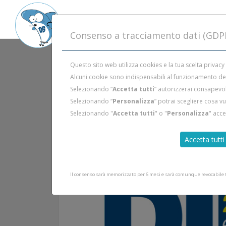
Consenso a tracciamento dati (GDP
Questo sito web utilizza cookies e la tua scelta privacy
Alcuni cookie sono indispensabili al funzionamento del 
Selezionando “
Accetta tutti
” autorizzerai consapevol
Selezionando “
Personalizza
” potrai scegliere cosa v
Selezionando "
Accetta tutti
" o "
Personalizza
" acc
Accetta tutti
Il consenso sarà memorizzato per 6 mesi e sarà comunque revocabile tr