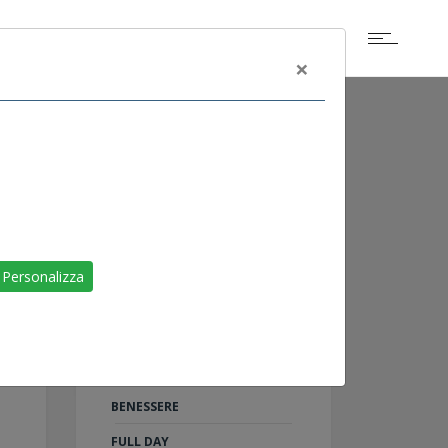
×
ALTRI EVENTI
SCOGLIETTO DI
Personalizza
PORTOFERRAIO
LIVORNO
RAID ON SHARM
TU AL 100%: 5 PASSI PER IL
BENESSERE
FULL DAY