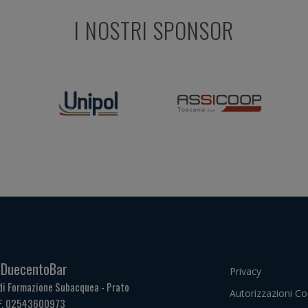
I NOSTRI SPONSOR
. DuecentoBar
Privacy
di Formazione Subacquea - Prato
Autorizzazioni Co
.F. 02543600973