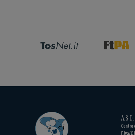
A.S.D
Centro 
P.iva/C