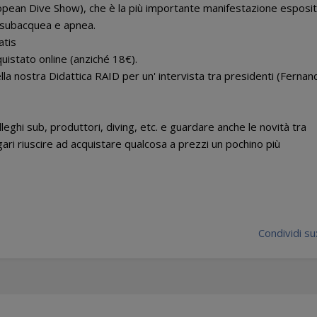
ropean Dive Show), che è la più importante manifestazione esposit
 subacquea e apnea.
atis
cquistato online (anziché 18€).
a nostra Didattica RAID per un' intervista tra presidenti (Fernan
leghi sub, produttori, diving, etc. e guardare anche le novità tra
ri riuscire ad acquistare qualcosa a prezzi un pochino più
Condividi su