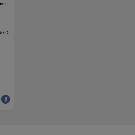
iva
do Di
: