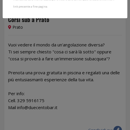
link presente a fine pagina.
Dal 16/02/2023 al 29/06/2023
Corsi sub a Prato
Prato
Vuoi vedere il mondo da un'angolazione diversa?
Ti sei sempre chiesto "cosa ci sarà là sotto" oppure
"cosa si proverà a fare un'immersione subacquea"?
Prenota una prova gratuita in piscina e regalati una delle
più entusiasmanti esperienze della tua vita.
Per info:
Cell. 329 5916175
Mail info@duecentobar.it
Condividi su: