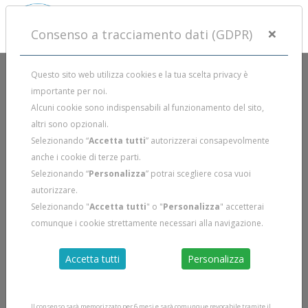
×
Consenso a tracciamento dati (GDPR)
Questo sito web utilizza cookies e la tua scelta privacy è
importante per noi.
Alcuni cookie sono indispensabili al funzionamento del sito,
altri sono opzionali.
Selezionando “
Accetta tutti
” autorizzerai consapevolmente
anche i cookie di terze parti.
Selezionando “
Personalizza
” potrai scegliere cosa vuoi
autorizzare.
Selezionando "
Accetta tutti
" o "
Personalizza
" accetterai
comunque i cookie strettamente necessari alla navigazione.
Accetta tutti
Personalizza
Il consenso sarà memorizzato per 6 mesi e sarà comunque revocabile tramite il