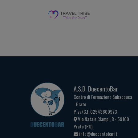
A.S.D. DuecentoBar
Centro di Formazione Subacquea
- Prato
P.iva/C.F. 02543600973
Via Natale Ciampi, 8 - 59100
Prato (PO)
info@duecentobar.it