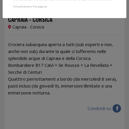
link presente a fine pagina.
Dal 09/07/2026 al 12/07/2026
CAPRAIA - CORSICA
Capraia - Corsica
Crociera subacquea aperta a tutti (sub esperti e non,
anche non sub) durante la quale ci tufferemo nelle
splendide acque di Capraia e della Corsica.
Bombardiere B17 Calvì + Ile Rousse + La Revellata +
Secche di Centuri
Quatttro pernottamenti a bordo (da mercoledì 8 sera),
pasti inclusi (da giovedì 9), immersioni illimitate e una
immersione notturna.
Condividi su: