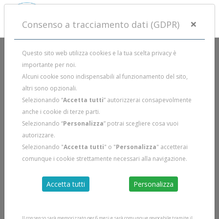
×
Consenso a tracciamento dati (GDPR)
Questo sito web utilizza cookies e la tua scelta privacy è
importante per noi.
Alcuni cookie sono indispensabili al funzionamento del sito,
altri sono opzionali.
Selezionando “
Accetta tutti
” autorizzerai consapevolmente
anche i cookie di terze parti.
Selezionando “
Personalizza
” potrai scegliere cosa vuoi
autorizzare.
Selezionando "
Accetta tutti
" o "
Personalizza
" accetterai
comunque i cookie strettamente necessari alla navigazione.
Accetta tutti
Personalizza
Il consenso sarà memorizzato per 6 mesi e sarà comunque revocabile tramite il