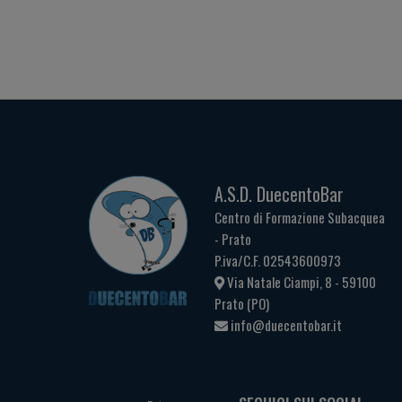
A.S.D. DuecentoBar
Centro di Formazione Subacquea
- Prato
P.iva/C.F. 02543600973
Via Natale Ciampi, 8 - 59100
Prato (PO)
info@duecentobar.it