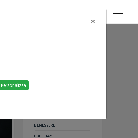
×
ALTRI EVENTI
SCOGLIETTO DI
Personalizza
PORTOFERRAIO
LIVORNO
RAID ON SHARM
TU AL 100%: 5 PASSI PER IL
BENESSERE
FULL DAY