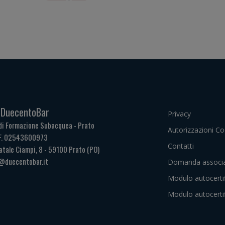
. DuecentoBar
Privacy
di Formazione Subacquea - Prato
Autorizzazioni Co
.F. 02543600973
Contatti
atale Ciampi, 8 - 59100 Prato (PO)
@duecentobar.it
Domanda associa
Modulo autocerti
Modulo autocerti