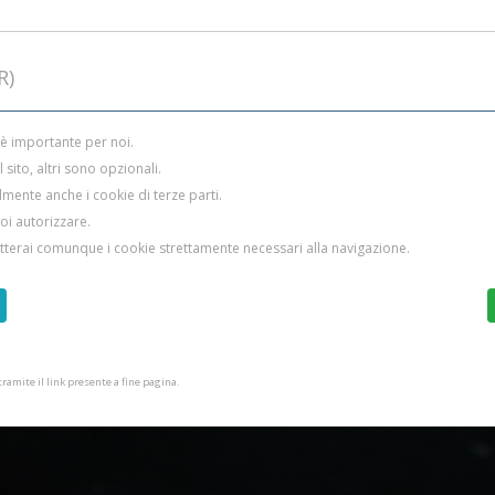
R)
 è importante per noi.
sito, altri sono opzionali.
mente anche i cookie di terze parti.
uoi autorizzare.
etterai comunque i cookie strettamente necessari alla navigazione.
amite il link presente a fine pagina.