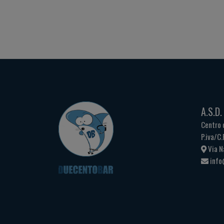
A.S.D
Centro 
P.iva/C
Via N
info