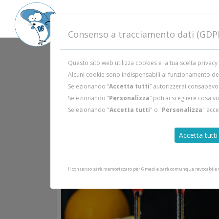
Consenso a tracciamento dati (GDP
Questo sito web utilizza cookies e la tua scelta privacy
Alcuni cookie sono indispensabili al funzionamento del 
Selezionando “
Accetta tutti
” autorizzerai consapevol
Selezionando “
Personalizza
” potrai scegliere cosa v
Selezionando "
Accetta tutti
" o "
Personalizza
" acc
Accetta tutti
Il consenso sarà memorizzato per 6 mesi e sarà comunque revocabile tr