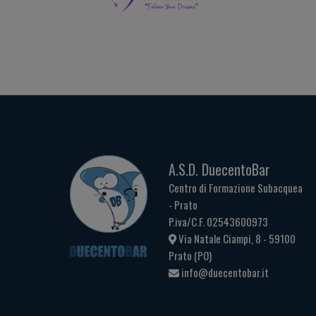
A.S.D. DuecentoBar
Centro di Formazione Subacquea
- Prato
P.iva/C.F. 02543600973
Via Natale Ciampi, 8 - 59100
Prato (PO)
info@duecentobar.it