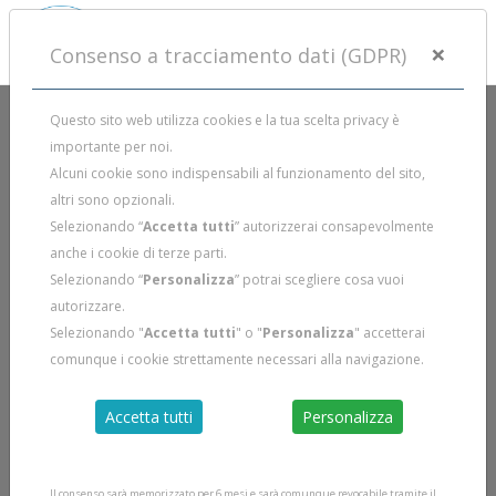
×
Consenso a tracciamento dati (GDPR)
Questo sito web utilizza cookies e la tua scelta privacy è
importante per noi.
Alcuni cookie sono indispensabili al funzionamento del sito,
altri sono opzionali.
Selezionando “
Accetta tutti
” autorizzerai consapevolmente
anche i cookie di terze parti.
Selezionando “
Personalizza
” potrai scegliere cosa vuoi
autorizzare.
Selezionando "
Accetta tutti
" o "
Personalizza
" accetterai
comunque i cookie strettamente necessari alla navigazione.
Accetta tutti
Personalizza
Il consenso sarà memorizzato per 6 mesi e sarà comunque revocabile tramite il