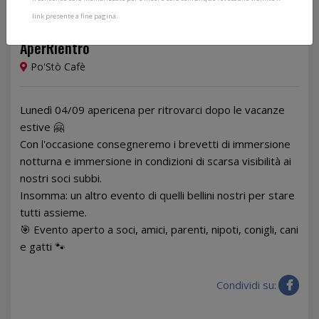
link presente a fine pagina.
04/09/2023
AperRientro
Po'Stò Cafè
Lunedì 04/09 apericena per ritrovarci dopo le vacanze
estive 🤗
Con l'occasione consegneremo i brevetti di immersione
notturna e immersione in condizioni di scarsa visibilità ai
nostri soci subbi.
Insomma: un altro evento di quelli bellini nostri per stare
tutti assieme.
🎯 Evento aperto a soci, amici, parenti, nipoti, conigli, cani
e gatti 🐾
Condividi su: