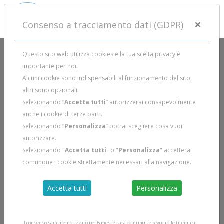
×
Consenso a tracciamento dati (GDPR)
Questo sito web utilizza cookies e la tua scelta privacy è
importante per noi.
Alcuni cookie sono indispensabili al funzionamento del sito,
altri sono opzionali.
Selezionando “
Accetta tutti
” autorizzerai consapevolmente
anche i cookie di terze parti.
Selezionando “
Personalizza
” potrai scegliere cosa vuoi
autorizzare.
Selezionando "
Accetta tutti
" o "
Personalizza
" accetterai
comunque i cookie strettamente necessari alla navigazione.
Accetta tutti
Personalizza
Il consenso sarà memorizzato per 6 mesi e sarà comunque revocabile tramite il