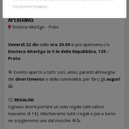
link presente a fine pagina.
22/12/2023
APERIXMAS
Enoteca AlterEgo - Prato
Venerdì 22 dic
dalle
ore 20.00
in poi apericena c/o
Enoteca AlterEgo in V.le della Repubblica, 135 -
Prato
.
🎯 Evento aperto a tutti: soci, amici, parenti all'insegna
del
divertimento
e della convivialità, per farci gli
auguri
🤗
👉🏻
REGALINI
Ognuno dovrà portare un solo regalo (del valore
massimo di 1€). Mischieremo tutti i regali e poi a turno
ne sceglieremo uno dal mucchio 🥁🥳