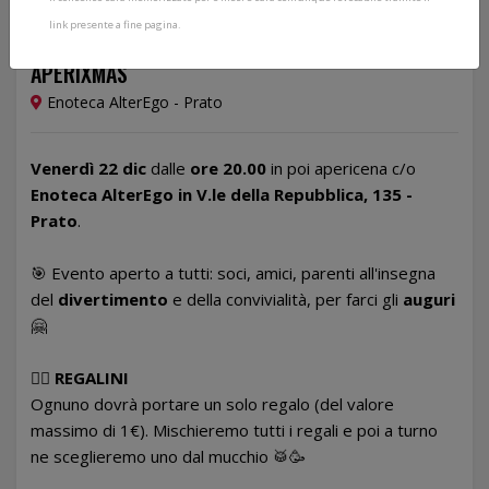
link presente a fine pagina.
22/12/2023
APERIXMAS
Enoteca AlterEgo - Prato
Venerdì 22 dic
dalle
ore 20.00
in poi apericena c/o
Enoteca AlterEgo in V.le della Repubblica, 135 -
Prato
.
🎯 Evento aperto a tutti: soci, amici, parenti all'insegna
del
divertimento
e della convivialità, per farci gli
auguri
🤗
👉🏻
REGALINI
Ognuno dovrà portare un solo regalo (del valore
massimo di 1€). Mischieremo tutti i regali e poi a turno
ne sceglieremo uno dal mucchio 🥁🥳