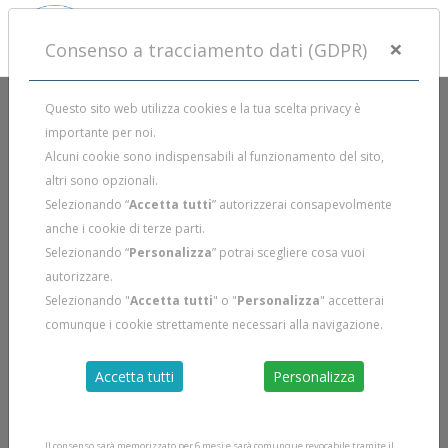
×
Consenso a tracciamento dati (GDPR)
Questo sito web utilizza cookies e la tua scelta privacy è
importante per noi.
Alcuni cookie sono indispensabili al funzionamento del sito,
altri sono opzionali.
Selezionando “
Accetta tutti
” autorizzerai consapevolmente
anche i cookie di terze parti.
Selezionando “
Personalizza
” potrai scegliere cosa vuoi
autorizzare.
Selezionando "
Accetta tutti
" o "
Personalizza
" accetterai
comunque i cookie strettamente necessari alla navigazione.
Accetta tutti
Personalizza
Il consenso sarà memorizzato per 6 mesi e sarà comunque revocabile tramite il