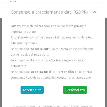
×
Consenso a tracciamento dati (GDPR)
Questo sito web utilizza cookies e la tua scelta privacy è
importante per noi.
Alcuni cookie sono indispensabili al funzionamento del sito,
altri sono opzionali.
Selezionando “
Accetta tutti
” autorizzerai consapevolmente
anche i cookie di terze parti.
Selezionando “
Personalizza
” potrai scegliere cosa vuoi
autorizzare.
Selezionando "
Accetta tutti
" o "
Personalizza
" accetterai
comunque i cookie strettamente necessari alla navigazione.
Accetta tutti
Personalizza
Il consenso sarà memorizzato per 6 mesi e sarà comunque revocabile tramite il