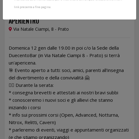
link presente a fine pagina.
12/01/2025
APERIENTRO
Via Natale Ciampi, 8 - Prato
Domenica 12 gen dalle 19.00 in poi c/o la Sede della
DuecentoBar (in Via Natale Ciampi 8 - Prato) si terrà
un'apericena.
🎯 Evento aperto a tutti: soci, amici, parenti all'insegna
del divertimento e della convivialità 🤗
👉🏻 Durante la serata:
* consegna brevetti e attestati ai nostri bravi subbi
* conosceremo i nuovi soci e gli allievi che stanno
iniziando i corsi
* info sui prossimi corsi (Open, Advanced, Notturna,
Nitrox, Relitti, Cavern)
* parleremo di eventi, viaggi e appuntamenti organizzati
(e che stiamo organizzando)