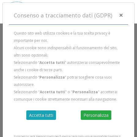
×
Consenso a tracciamento dati (GDPR)
Questo sito web utilizza cookies e la tua scelta privacy è
importante per noi.
Alcuni cookie sono indispensabili al funzionamento del sito,
altri sono opzionali.
Selezionando “
Accetta tutti
” autorizzerai consapevolmente
anche i cookie di terze parti.
Selezionando “
Personalizza
” potrai scegliere cosa vuoi
autorizzare.
Selezionando "
Accetta tutti
" o "
Personalizza
" accetterai
comunque i cookie strettamente necessari alla navigazione.
Accetta tutti
Personalizza
Il consenso sarà memorizzato per 6 mesi e sarà comunque revocabile tramite il