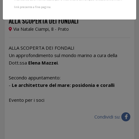
link presente a fine pagina.
08/04/2026
ALLA SCOPERTA DEI FONDALI
Via Natale Ciampi, 8 - Prato
ALLA SCOPERTA DEI FONDALI
Un approfondimento sul mondo marino a cura della
Dott.ssa
Elena Mazzei
.
Secondo appuntamento:
-
Le architetture del mare: posidonia e coralli
Evento per i soci
Condividi su: