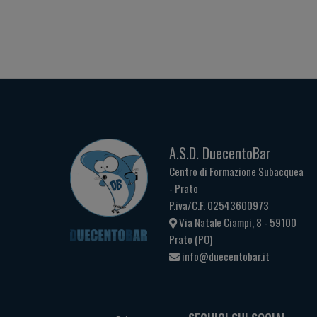
A.S.D. DuecentoBar
Centro di Formazione Subacquea
- Prato
P.iva/C.F. 02543600973
Via Natale Ciampi, 8 - 59100
Prato (PO)
info@duecentobar.it