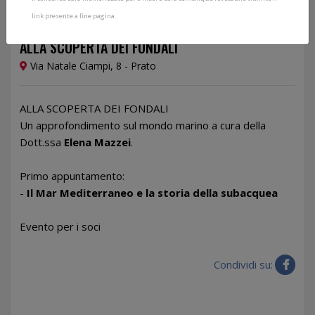
link presente a fine pagina.
12/11/2025
ALLA SCOPERTA DEI FONDALI
Via Natale Ciampi, 8 - Prato
ALLA SCOPERTA DEI FONDALI
Un approfondimento sul mondo marino a cura della
Dott.ssa
Elena Mazzei
.
Primo appuntamento:
-
Il Mar Mediterraneo e la storia della subacquea
Evento per i soci
Condividi su: