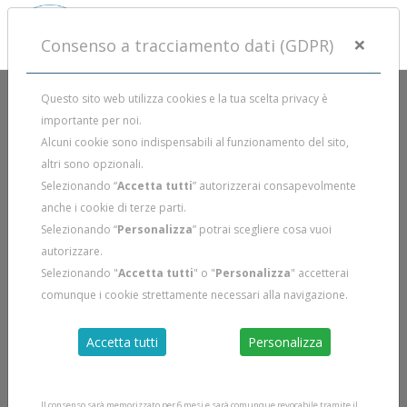
×
Consenso a tracciamento dati (GDPR)
Questo sito web utilizza cookies e la tua scelta privacy è
importante per noi.
Alcuni cookie sono indispensabili al funzionamento del sito,
altri sono opzionali.
Selezionando “
Accetta tutti
” autorizzerai consapevolmente
anche i cookie di terze parti.
Selezionando “
Personalizza
” potrai scegliere cosa vuoi
autorizzare.
Selezionando "
Accetta tutti
" o "
Personalizza
" accetterai
comunque i cookie strettamente necessari alla navigazione.
Accetta tutti
Personalizza
Il consenso sarà memorizzato per 6 mesi e sarà comunque revocabile tramite il