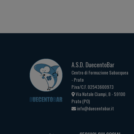
A.S.D. DuecentoBar
Centro di Formazione Subacquea
- Prato
P.iva/C.F. 02543600973
Via Natale Ciampi, 8 - 59100
Prato (PO)
info@duecentobar.it